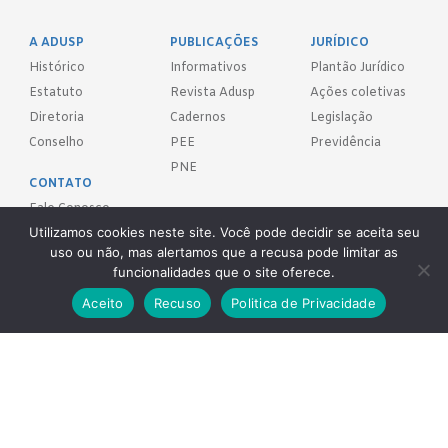
A ADUSP
PUBLICAÇÕES
JURÍDICO
Histórico
Informativos
Plantão Jurídico
Estatuto
Revista Adusp
Ações coletivas
Diretoria
Cadernos
Legislação
Conselho
PEE
Previdência
PNE
CONTATO
Fale Conosco
Utilizamos cookies neste site. Você pode decidir se aceita seu
uso ou não, mas alertamos que a recusa pode limitar as
FILIE-SE!
funcionalidades que o site oferece.
REDES SOCIAIS
Aceito
Recuso
Politica de Privacidade
Adusp - Associação de Docentes da Universidade de São Paulo - S.
Sind.
Av. Prof. Almeida Prado, 1366 - São Paulo, SP - CEP 05508-070
Telefones: (11) 3091-4465 / 66 ● (11) 3813-5573 ● (11) 3815-9245 ●