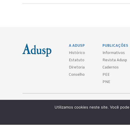
A ADUSP
PUBLICAÇÕES
Histórico
Informativos
Estatuto
Revista Adusp
Diretoria
Cadernos
Conselho
PEE
PNE
Adusp - Associação de Docentes da Universidade de São Paulo - S. 
Utilizamos cookies neste site. Você pode 
Av. Prof. Almeida Prado, 1366 - São Paulo, SP - CEP 05508-070
Telefones: (11) 3091-4465 / 66 ● (11) 3813-5573 ● (11) 3815-9245