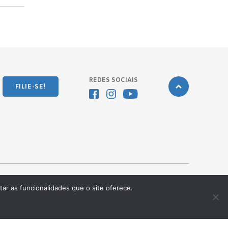
REDES SOCIAIS
FILIE-SE!
tar as funcionalidades que o site oferece.
Desenvolvido pela
OKN Group.