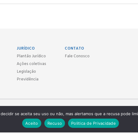
JURÍDICO
CONTATO
Plantão Jurídico
Fale Conosco
Ações coletivas
Legislação
Previdência
Sind.
decidir se aceita seu uso ou não, mas alertamos que a recusa pode limi
 ● (11) 3814-1715 ● (11) 3032-5950
Aceito
Recuso
Politica de Privacidade