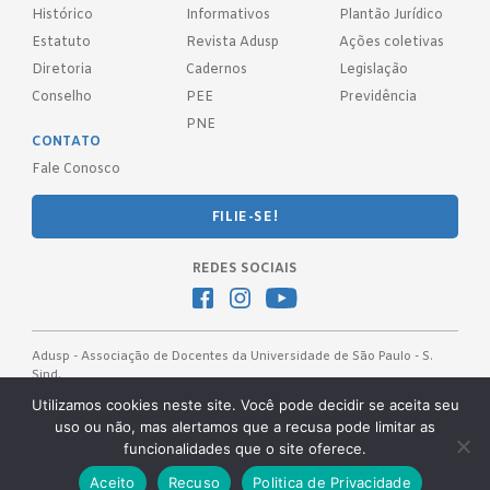
Histórico
Informativos
Plantão Jurídico
Estatuto
Revista Adusp
Ações coletivas
Diretoria
Cadernos
Legislação
Conselho
PEE
Previdência
PNE
CONTATO
Fale Conosco
FILIE-SE!
REDES SOCIAIS
Adusp - Associação de Docentes da Universidade de São Paulo - S.
Sind.
Av. Prof. Almeida Prado, 1366 - São Paulo, SP - CEP 05508-070
Utilizamos cookies neste site. Você pode decidir se aceita seu
uso ou não, mas alertamos que a recusa pode limitar as
Telefones: (11) 3091-4465 / 66 ● (11) 3813-5573 ● (11) 3815-9245 ●
funcionalidades que o site oferece.
(11) 3814-1715 ● (11) 3032-5950
Desenvolvido pela
OKN Group.
Aceito
Recuso
Politica de Privacidade