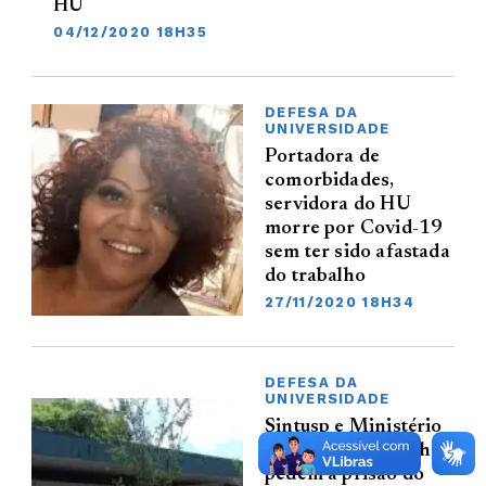
HU
04/12/2020 18H35
DEFESA DA
UNIVERSIDADE
Portadora de
comorbidades,
servidora do HU
morre por Covid-19
sem ter sido afastada
do trabalho
27/11/2020 18H34
DEFESA DA
UNIVERSIDADE
Sintusp e Ministério
Público do Trabalho
pedem a prisão do