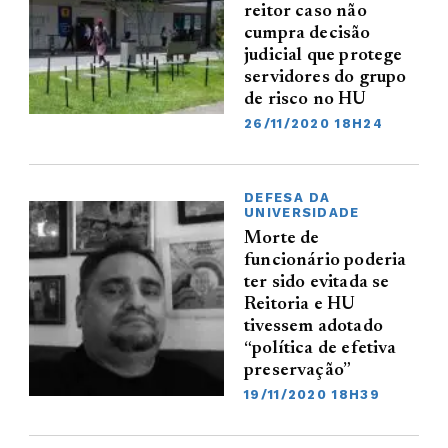
reitor caso não
cumpra decisão
judicial que protege
servidores do grupo
de risco no HU
26/11/2020 18H24
DEFESA DA
UNIVERSIDADE
Morte de
funcionário poderia
ter sido evitada se
Reitoria e HU
tivessem adotado
“política de efetiva
preservação”
19/11/2020 18H39