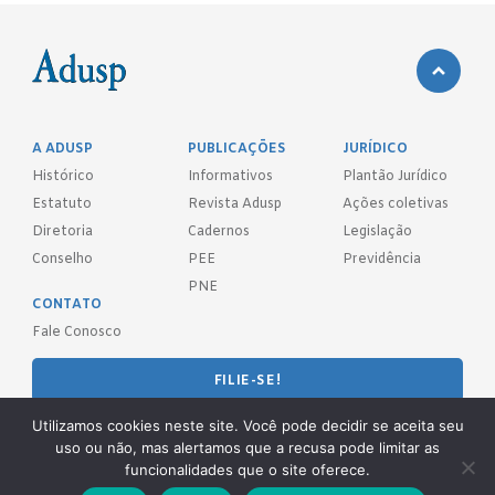
A ADUSP
PUBLICAÇÕES
JURÍDICO
Histórico
Informativos
Plantão Jurídico
Estatuto
Revista Adusp
Ações coletivas
Diretoria
Cadernos
Legislação
Conselho
PEE
Previdência
PNE
CONTATO
Fale Conosco
FILIE-SE!
Utilizamos cookies neste site. Você pode decidir se aceita seu
REDES SOCIAIS
uso ou não, mas alertamos que a recusa pode limitar as
funcionalidades que o site oferece.