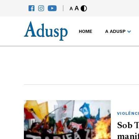
A
A
HOME
A ADUSP
VIOLÊNC
Sob T
manif