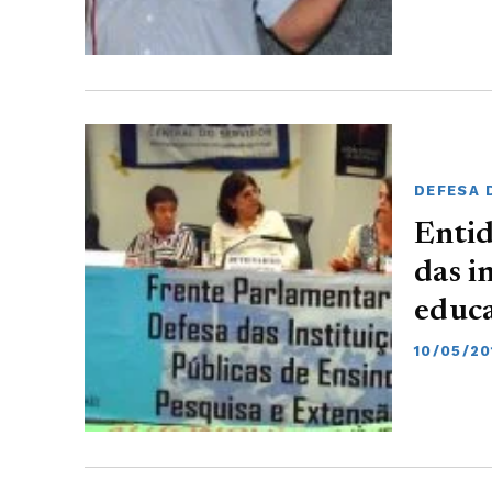
DEFESA 
Entid
das i
educ
10/05/20