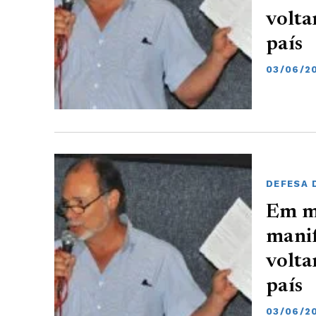
volta
país
03/06/20
DEFESA 
Em m
manif
volta
país
03/06/20