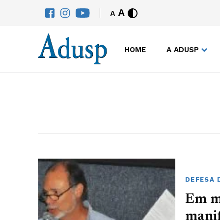
A
A
HOME
A ADUSP
DEFESA 
Em m
manif