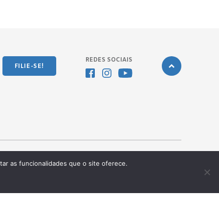
REDES SOCIAIS
FILIE-SE!
tar as funcionalidades que o site oferece.
Desenvolvido pela
OKN Group.