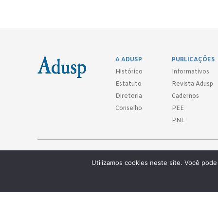
A ADUSP
PUBLICAÇÕES
Histórico
Informativos
Estatuto
Revista Adusp
Diretoria
Cadernos
Conselho
PEE
PNE
Adusp - Associação de Docentes da Universidade de São Paulo - S. 
Utilizamos cookies neste site. Você pode 
Av. Prof. Almeida Prado, 1366 - São Paulo, SP - CEP 05508-070
Telefones: (11) 3091-4465 / 66 ● (11) 3813-5573 ● (11) 3815-9245