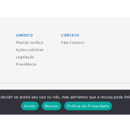
JURÍDICO
CONTATO
Plantão Jurídico
Fale Conosco
Ações coletivas
Legislação
Previdência
Sind.
decidir se aceita seu uso ou não, mas alertamos que a recusa pode limi
 ● (11) 3814-1715 ● (11) 3032-5950
Aceito
Recuso
Politica de Privacidade