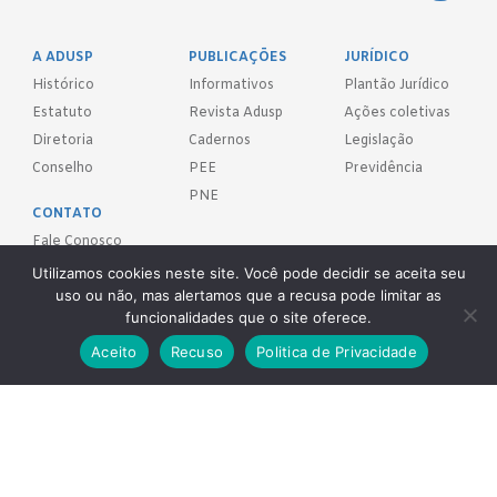
A ADUSP
PUBLICAÇÕES
JURÍDICO
Histórico
Informativos
Plantão Jurídico
Estatuto
Revista Adusp
Ações coletivas
Diretoria
Cadernos
Legislação
Conselho
PEE
Previdência
PNE
CONTATO
Fale Conosco
Utilizamos cookies neste site. Você pode decidir se aceita seu
FILIE-SE!
uso ou não, mas alertamos que a recusa pode limitar as
funcionalidades que o site oferece.
REDES SOCIAIS
Aceito
Recuso
Politica de Privacidade
Adusp - Associação de Docentes da Universidade de São Paulo - S.
Sind.
Av. Prof. Almeida Prado, 1366 - São Paulo, SP - CEP 05508-070