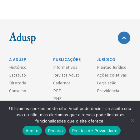
A ADUSP
PUBLICAÇÕES
JURÍDICO
Histórico
Informativos
Plantão Jurídico
Estatuto
Revista Adusp
Ações coletivas
Diretoria
Cadernos
Legislação
Conselho
PEE
Previdência
PNE
CONTATO
Utilizamos cookies neste site. Você pode decidir se aceita seu
Fale Conosco
uso ou não, mas alertamos que a recusa pode limitar as
funcionalidades que o site oferece.
FILIE-SE!
Aceito
Recuso
Politica de Privacidade