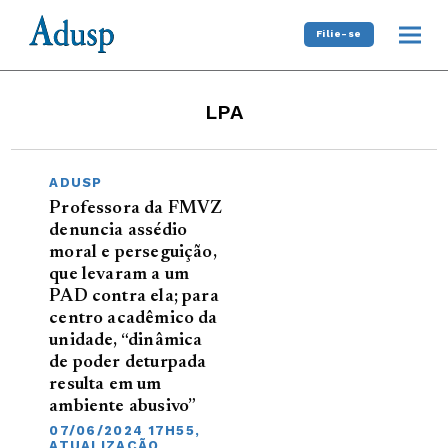
Filie-se
LPA
ADUSP
Professora da FMVZ
denuncia assédio
moral e perseguição,
que levaram a um
PAD contra ela; para
centro acadêmico da
unidade, “dinâmica
de poder deturpada
resulta em um
ambiente abusivo”
07/06/2024 17H55,
ATUALIZAÇÃO