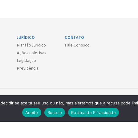
JURÍDICO
CONTATO
Plantão Jurídico
Fale Conosco
Ações coletivas
Legislação
Previdência
Sind.
decidir se aceita seu uso ou não, mas alertamos que a recusa pode limi
 ● (11) 3814-1715 ● (11) 3032-5950
Aceito
Recuso
Politica de Privacidade