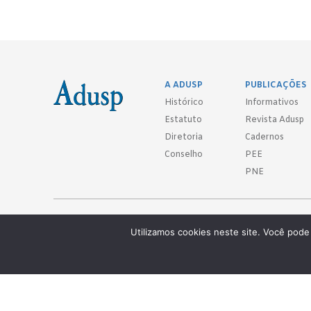
A ADUSP
PUBLICAÇÕES
Histórico
Informativos
Estatuto
Revista Adusp
Diretoria
Cadernos
Conselho
PEE
PNE
Adusp - Associação de Docentes da Universidade de São Paulo - S. 
Utilizamos cookies neste site. Você pode 
Av. Prof. Almeida Prado, 1366 - São Paulo, SP - CEP 05508-070
Telefones: (11) 3091-4465 / 66 ● (11) 3813-5573 ● (11) 3815-9245