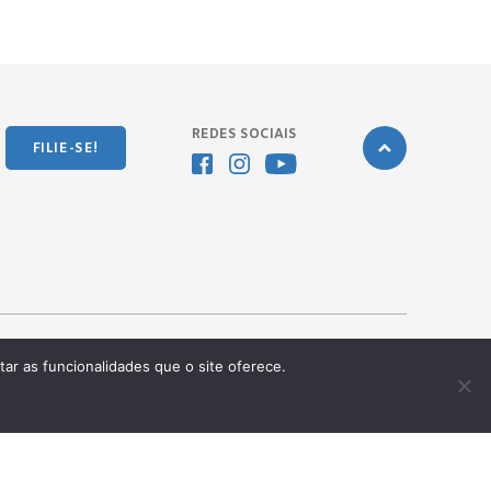
REDES SOCIAIS
FILIE-SE!
tar as funcionalidades que o site oferece.
Desenvolvido pela
OKN Group.