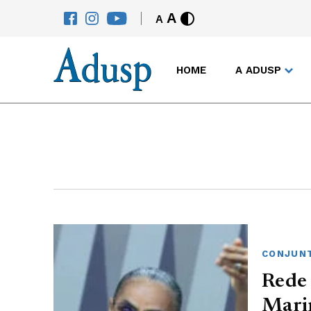
A
A
HOME
A ADUSP
CONJUNT
Rede 
Marin