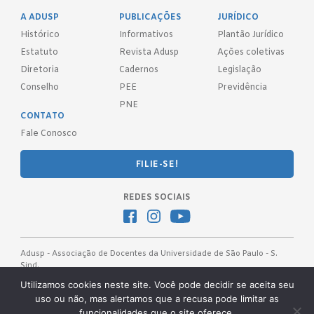
A ADUSP
PUBLICAÇÕES
JURÍDICO
Histórico
Informativos
Plantão Jurídico
Estatuto
Revista Adusp
Ações coletivas
Diretoria
Cadernos
Legislação
Conselho
PEE
Previdência
PNE
CONTATO
Fale Conosco
FILIE-SE!
REDES SOCIAIS
Adusp - Associação de Docentes da Universidade de São Paulo - S.
Sind.
Av. Prof. Almeida Prado, 1366 - São Paulo, SP - CEP 05508-070
Utilizamos cookies neste site. Você pode decidir se aceita seu
uso ou não, mas alertamos que a recusa pode limitar as
Telefones: (11) 3091-4465 / 66 ● (11) 3813-5573 ● (11) 3815-9245 ●
funcionalidades que o site oferece.
(11) 3814-1715 ● (11) 3032-5950