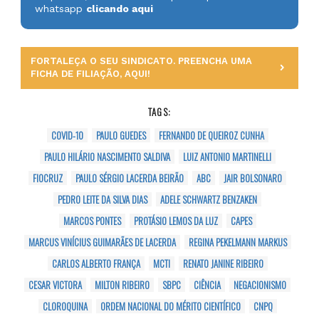
whatsapp
clicando aqui
FORTALEÇA O SEU SINDICATO. PREENCHA UMA
FICHA DE FILIAÇÃO, AQUI!
TAGS:
COVID-10
PAULO GUEDES
FERNANDO DE QUEIROZ CUNHA
PAULO HILÁRIO NASCIMENTO SALDIVA
LUIZ ANTONIO MARTINELLI
FIOCRUZ
PAULO SÉRGIO LACERDA BEIRÃO
ABC
JAIR BOLSONARO
PEDRO LEITE DA SILVA DIAS
ADELE SCHWARTZ BENZAKEN
MARCOS PONTES
PROTÁSIO LEMOS DA LUZ
CAPES
MARCUS VINÍCIUS GUIMARÃES DE LACERDA
REGINA PEKELMANN MARKUS
CARLOS ALBERTO FRANÇA
MCTI
RENATO JANINE RIBEIRO
CESAR VICTORA
MILTON RIBEIRO
SBPC
CIÊNCIA
NEGACIONISMO
CLOROQUINA
ORDEM NACIONAL DO MÉRITO CIENTÍFICO
CNPQ