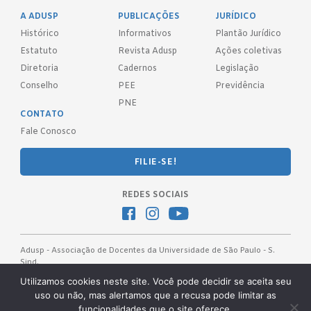
A ADUSP
PUBLICAÇÕES
JURÍDICO
Histórico
Informativos
Plantão Jurídico
Estatuto
Revista Adusp
Ações coletivas
Diretoria
Cadernos
Legislação
Conselho
PEE
Previdência
PNE
CONTATO
Fale Conosco
FILIE-SE!
REDES SOCIAIS
Adusp - Associação de Docentes da Universidade de São Paulo - S.
Sind.
Av. Prof. Almeida Prado, 1366 - São Paulo, SP - CEP 05508-070
Utilizamos cookies neste site. Você pode decidir se aceita seu
uso ou não, mas alertamos que a recusa pode limitar as
Telefones: (11) 3091-4465 / 66 ● (11) 3813-5573 ● (11) 3815-9245 ●
funcionalidades que o site oferece.
(11) 3814-1715 ● (11) 3032-5950