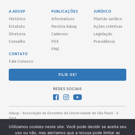
A ADUSP
PUBLICAÇÕES
JURÍDICO
Histórico
Informativos
Plantão Jurídico
Estatuto
Revista Adusp
Ações coletivas
Diretoria
Cadernos
Legislação
Conselho
PEE
Previdência
PNE
CONTATO
Fale Conosco
FILIE-SE!
REDES SOCIAIS
Adusp - Associação de Docentes da Universidade de São Paulo - S.
Sind.
Av. Prof. Almeida Prado, 1366 - São Paulo, SP - CEP 05508-070
Utilizamos cookies neste site. Você pode decidir se aceita seu
uso ou não, mas alertamos que a recusa pode limitar as
Telefones: (11) 3091-4465 / 66 ● (11) 3813-5573 ● (11) 3815-9245 ●