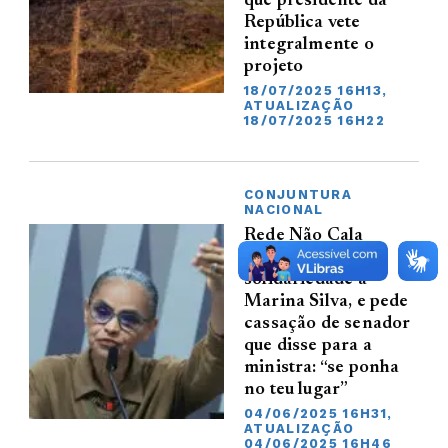
que presidente da
República vete
integralmente o
projeto
18/07/2025 16H13,
ATUALIZAÇÃO
18/07/2025 16H22
CONJUNTURA
NACIONAL
Rede Não Cala
manifesta
solidariedade a
Marina Silva, e pede
cassação de senador
que disse para a
ministra: “se ponha
no teu lugar”
04/06/2025 16H31,
ATUALIZAÇÃO
04/06/2025 16H46