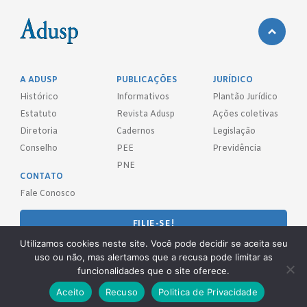
A ADUSP
PUBLICAÇÕES
JURÍDICO
Histórico
Informativos
Plantão Jurídico
Estatuto
Revista Adusp
Ações coletivas
Diretoria
Cadernos
Legislação
Conselho
PEE
Previdência
PNE
CONTATO
Fale Conosco
FILIE-SE!
Utilizamos cookies neste site. Você pode decidir se aceita seu
REDES SOCIAIS
uso ou não, mas alertamos que a recusa pode limitar as
funcionalidades que o site oferece.
Aceito
Recuso
Politica de Privacidade