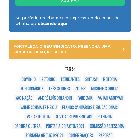
Se preferir, receba nosso Expresso pelo canal de
whatsapp
clicando aqui
FORTALEÇA O SEU SINDICATO. PREENCHA UMA
FICHA DE FILIAÇÃO, AQUI!
TAGS:
COVID-19
RETORNO
ESTUDANTES
SINTUSP
REITORIA
FUNCIONÁRIOS
TRÊS SETORES
ADUSP
MICHELE SCHULTZ
VACINAÇÃO
ANDRÉ LUÍS ORLANDIN
PANDEMIA
VAHAN AGOPYAN
ANNIE SCHMALTZ HSIOU
PLANOS SANITÁRIOS E EDUCACIONAIS
VARIANTE DELTA
ATIVIDADES PRESENCIAIS
PLENÁRIA
BARTIRA GUERRA
PORTARIA GR 7.670/2021
COMISSÃO ASSESSORA
PORTARIA GR 7.671/2021
CONGREGAÇÕES
RAPOSÃO