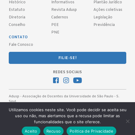
Histórico
Informativos
Plantão Jurídico
Estatuto
Revista Adusp
Ações coletivas
Diretoria
Cadernos
Legislação
Conselho
PEE
Previdência
PNE
CONTATO
Fale Conosco
FILIE-SE!
REDES SOCIAIS
Adusp - Associação de Docentes da Universidade de São Paulo - S.
Sind.
Av. Prof. Almeida Prado, 1366 - São Paulo, SP - CEP 05508-070
Utilizamos cookies neste site. Você pode decidir se aceita seu
uso ou não, mas alertamos que a recusa pode limitar as
Telefones: (11) 3091-4465 / 66 ● (11) 3813-5573 ● (11) 3815-9245 ●
funcionalidades que o site oferece.
(11) 3814-1715 ● (11) 3032-5950
Desenvolvido pela
OKN Group.
Aceito
Recuso
Politica de Privacidade