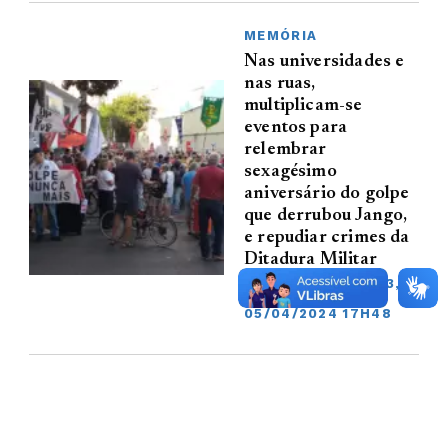
MEMÓRIA
Nas universidades e
nas ruas,
multiplicam-se
eventos para
relembrar
sexagésimo
aniversário do golpe
que derrubou Jango,
e repudiar crimes da
Ditadura Militar
04/04/2024 09H33,
ATUALIZAÇÃO
05/04/2024 17H48