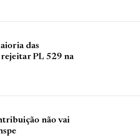
aioria das
rejeitar PL 529 na
ntribuição não vai
mspe