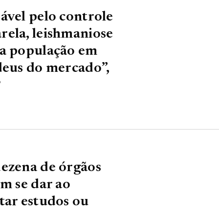
ável pelo controle
rela, leishmaniose
da população em
deus do mercado”,
P
dezena de órgãos
em se dar ao
tar estudos ou