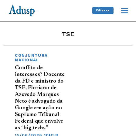
Filie-se
TSE
CONJUNTURA
NACIONAL
Conflito de
interesses? Docente
da FD e ministro do
TSE, Floriano de
Azevedo Marques
Neto é advogado da
Google em ação no
Supremo Tribunal
Federal que envolve
as “big techs”
15/06/2026 10H58,