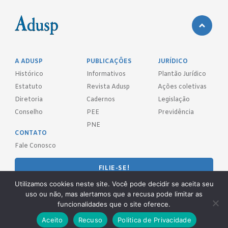
A ADUSP
PUBLICAÇÕES
JURÍDICO
Histórico
Informativos
Plantão Jurídico
Estatuto
Revista Adusp
Ações coletivas
Diretoria
Cadernos
Legislação
Conselho
PEE
Previdência
PNE
CONTATO
Fale Conosco
FILIE-SE!
Utilizamos cookies neste site. Você pode decidir se aceita seu
REDES SOCIAIS
uso ou não, mas alertamos que a recusa pode limitar as
funcionalidades que o site oferece.
Aceito
Recuso
Politica de Privacidade