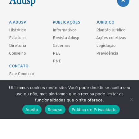
A ADUSP
PUBLICAÇÕES
JURÍDICO
Histórico
Informativos
Plantão Jurídico
Estatuto
Revista Adusp
Ações coletivas
Diretoria
Cadernos
Legislação
Conselho
PEE
Previdência
PNE
CONTATO
Fale Conosco
Utilizamos cookies neste site. Você pode decidir se aceita seu
FILIE-SE!
uso ou não, mas alertamos que a recusa pode limitar as
funcionalidades que o site oferece.
REDES SOCIAIS
Aceito
Recuso
Politica de Privacidade
Adusp - Associação de Docentes da Universidade de São Paulo - S.
Sind.