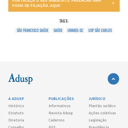
FORTALEÇA O SEU SINDICATO. PREENCHA UMA
FICHA DE FILIAÇÃO, AQUI!
TAGS:
SÃO FRANCISCO SAÚDE
SAÚDE
UNIMED-SC
USP SÃO CARLOS
A ADUSP
PUBLICAÇÕES
JURÍDICO
Histórico
Informativos
Plantão Jurídico
Estatuto
Revista Adusp
Ações coletivas
Diretoria
Cadernos
Legislação
Conselho
PEE
Previdência