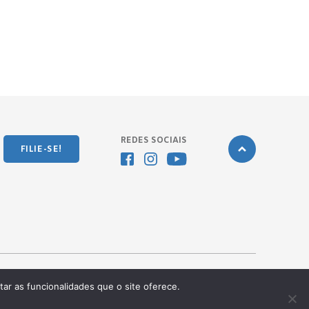
REDES SOCIAIS
FILIE-SE!
tar as funcionalidades que o site oferece.
Desenvolvido pela
OKN Group.