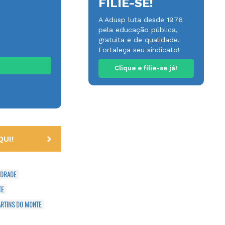
FILIE-SE!
A Adusp luta desde 1976
pela educação pública,
gratuita e de qualidade.
Fortaleça seu sindicato!
Clique e filie-se já!
UI!
NDRADE
TE
ARTINS DO MONTE