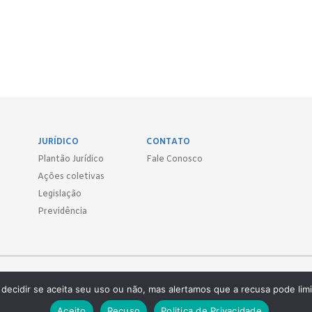
JURÍDICO
CONTATO
Plantão Jurídico
Fale Conosco
Ações coletivas
Legislação
Previdência
Sind.
decidir se aceita seu uso ou não, mas alertamos que a recusa pode limi
 ● (11) 3814-1715 ● (11) 3032-5950
Aceito
Recuso
Politica de Privacidade