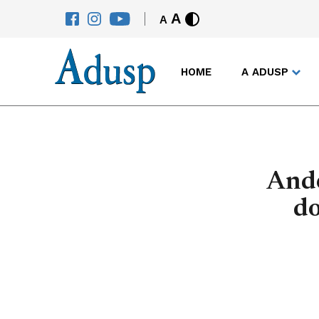
A
A
HOME
A ADUSP
Ande
do