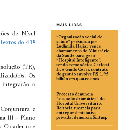
MAIS LIDAS
ções de Nível
“Organização social de
Textos do 41º
saúde” presidida por
Ludhmila Hajjar vence
chamamento do Ministério
da Saúde para gerir
“Hospital Inteligente”,
tendo como sócios Carlotti
solução (TR),
Jr. e Guido Cerri; contrato
de gestão envolve R$ 1,95
izada(o)s. Os
bilhão em quatro anos
 integrarão o
Protesto denuncia
“situação dramática” do
Hospital Universitário;
 Conjuntura e
Reitoria sucateia para
entregar à iniciativa
a III – Plano
privada, denuncia Sintusp
s. O caderno e