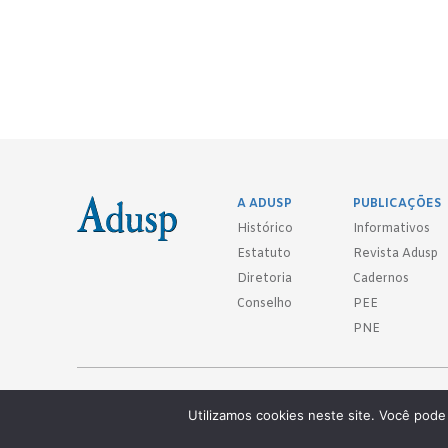
A ADUSP
PUBLICAÇÕES
Histórico
Informativos
Estatuto
Revista Adusp
Diretoria
Cadernos
Conselho
PEE
PNE
Adusp - Associação de Docentes da Universidade de São Paulo - S. 
Utilizamos cookies neste site. Você pode 
Av. Prof. Almeida Prado, 1366 - São Paulo, SP - CEP 05508-070
Telefones: (11) 3091-4465 / 66 ● (11) 3813-5573 ● (11) 3815-9245