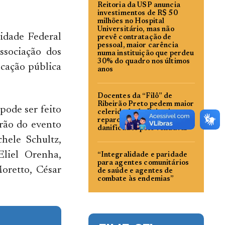
Reitoria da USP anuncia
investimentos de R$ 50
milhões no Hospital
Universitário, mas não
idade Federal
prevê contratação de
pessoal, maior carência
ssociação dos
numa instituição que perdeu
30% do quadro nos últimos
ucação pública
anos
Docentes da “Filô” de
Ribeirão Preto pedem maior
pode ser feito
celeridade da Reitoria no
reparo de laboratórios
arão do evento
danificados pelo vendaval
hele Schultz,
Eliel Orenha,
“Integralidade e paridade
para agentes comunitários
oretto, César
de saúde e agentes de
combate às endemias”