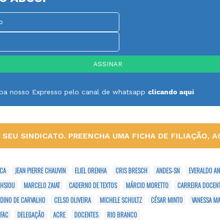
ceba nosso Expresso pelo canal de whatsapp
clicando aqui
SEU SINDICATO. PREENCHA UMA FICHA DE FILIAÇÃO, AQ
ICA
JEAN PIERRE CHAUVIN
ELIEL ORENHA
CRIS BRESCH
ANDES-SN
EVERALDO A
 HSIOU
MARCELO ZAIAT
CADERNO DE TEXTOS
MÁRCIO MORETTO
CARREIRA DOCEN
DINO DE CARVALHO
CELSO OLIVEIRA
MICHELE SCHULTZ
CÉSAR MINTO
VANESSA M
FAC
DELEGAÇÃO
ACRE
DOCENTES
RIO BRANCO