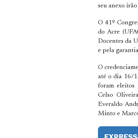
seu anexo irão
O 41º Congres
do Acre (UFAC
Docentes da U
e pela garantia
O credenciamen
até o dia 16/1
foram eleitos
Celso Oliveir
Everaldo Andr
Minto e Marco
EXPRESS