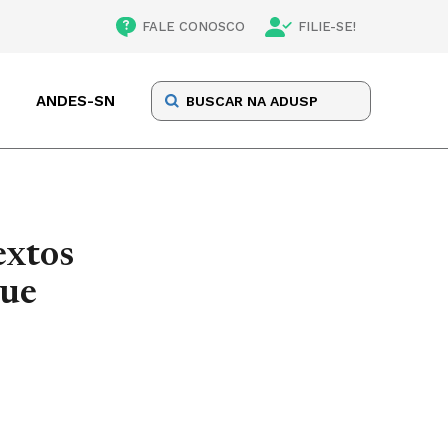
FALE CONOSCO
FILIE-SE!
ANDES-SN
extos
que