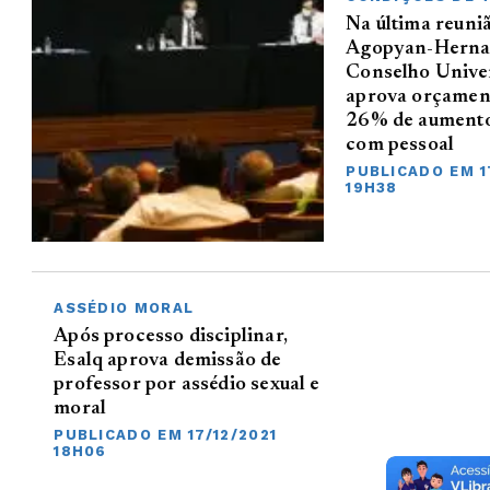
Na última reuni
Agopyan-Herna
Conselho Univer
aprova orçamen
26% de aumento
com pessoal
PUBLICADO EM 1
19H38
ASSÉDIO MORAL
Após processo disciplinar,
Esalq aprova demissão de
professor por assédio sexual e
moral
PUBLICADO EM 17/12/2021
18H06