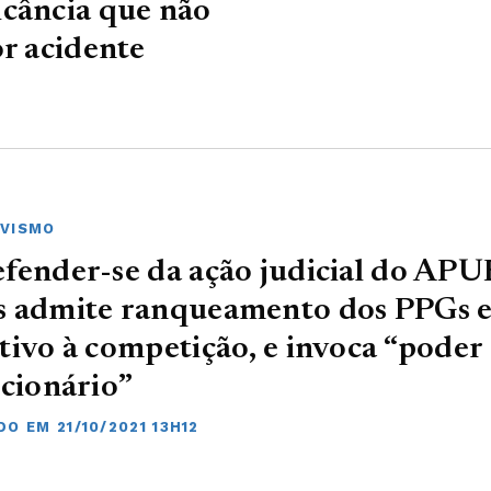
icância que não
or acidente
VISMO
fender-se da ação judicial do AP
s admite ranqueamento dos PPGs 
tivo à competição, e invoca “poder
icionário”
O EM 21/10/2021 13H12