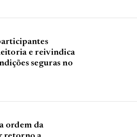
articipantes
itoria e reivindica
ondições seguras no
ra ordem da
r retorno a