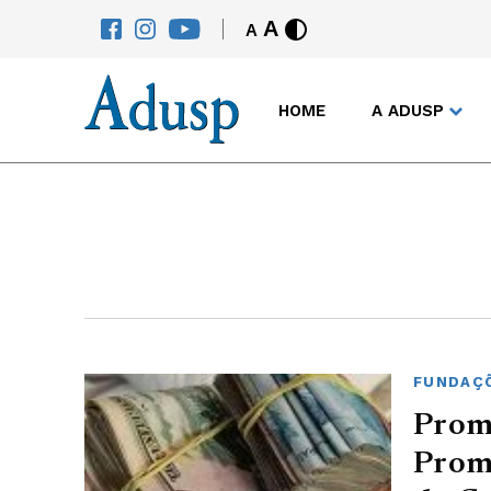
A
A
HOME
A ADUSP
FUNDAÇ
Promo
Promo