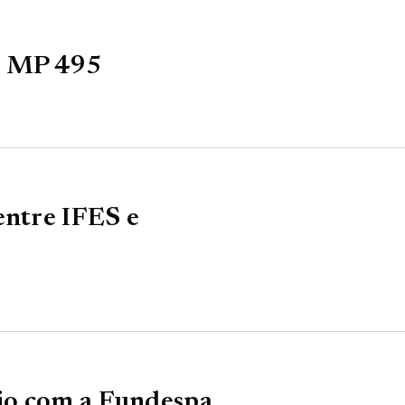
a MP 495
entre IFES e
io com a Fundespa