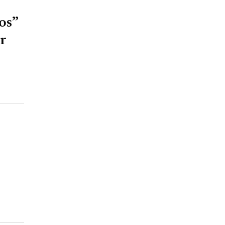
os”
r