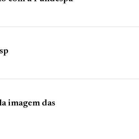
usp
ala imagem das