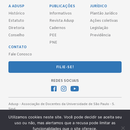
A ADUSP
PUBLICAÇÕES
JURÍDICO
Histórico
Informativos
Plantão Jurídico
Estatuto
Revista Adusp
Ações coletivas
Diretoria
Cadernos
Legislação
Conselho
PEE
Previdência
PNE
CONTATO
Fale Conosco
FILIE-SE!
REDES SOCIAIS
Adusp - Associação de Docentes da Universidade de São Paulo - S.
Sind.
Av. Prof. Almeida Prado, 1366 - São Paulo, SP - CEP 05508-070
Utilizamos cookies neste site. Você pode decidir se aceita seu
uso ou não, mas alertamos que a recusa pode limitar as
Telefones: (11) 3091-4465 / 66 ● (11) 3813-5573 ● (11) 3815-9245 ●
funcionalidades que o site oferece.
(11) 3814-1715 ● (11) 3032-5950