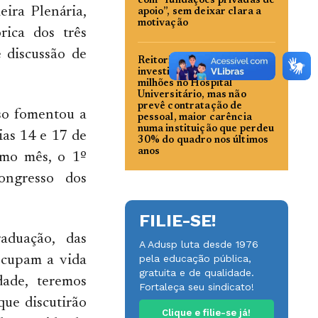
com “fundações privadas de
eira Plenária,
apoio”, sem deixar clara a
motivação
rica dos três
 discussão de
Reitoria da USP anuncia
investimentos de R$ 50
milhões no Hospital
Universitário, mas não
prevê contratação de
so fomentou a
pessoal, maior carência
numa instituição que perdeu
ias 14 e 17 de
30% do quadro nos últimos
anos
smo mês, o 1º
ngresso dos
FILIE-SE!
aduação, das
A Adusp luta desde 1976
pela educação pública,
ocupam a vida
gratuita e de qualidade.
dade, teremos
Fortaleça seu sindicato!
que discutirão
Clique e filie-se já!