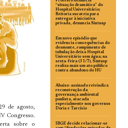
Protesto denuncia
“situação dramática” do
Hospital Universitário;
Reitoria sucateia para
entregar à iniciativa
privada, denuncia Sintusp
Em novo episódio que
evidencia consequências do
desmonte, rompimento de
tubulação deixa Hospital
Universitário sem água; na
sexta-feira (31/7), Sintusp
realiza mais um ato público
contra abandono do HU
Abaixo-assinado reivindica
reconstrução da
governança ambiental
paulista, atacada
especialmente nos governos
29 de agosto,
Doria e Tarcísio
IV Congresso.
erta sobre o
IBGE decide relacionar-se