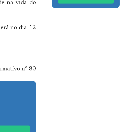
de na vida do
erá no dia 12
ormativo n° 80