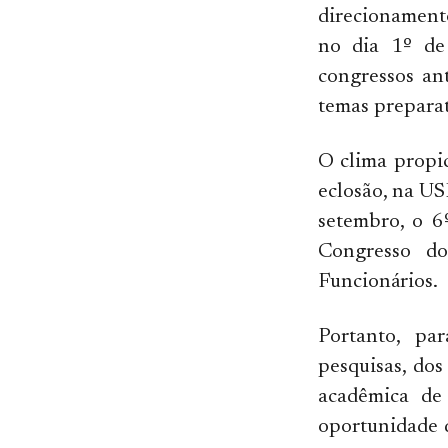
direcionamento
no dia 1º de 
congressos an
temas preparat
O clima propi
eclosão, na US
setembro, o 6
Congresso d
Funcionários.
Portanto, pa
pesquisas, do
acadêmica de 
oportunidade d