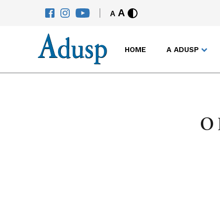
A
A
HOME
A ADUSP
O 