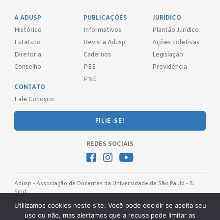
A ADUSP
PUBLICAÇÕES
JURÍDICO
Histórico
Informativos
Plantão Jurídico
Estatuto
Revista Adusp
Ações coletivas
Diretoria
Cadernos
Legislação
Conselho
PEE
Previdência
PNE
CONTATO
Fale Conosco
FILIE-SE!
REDES SOCIAIS
Adusp - Associação de Docentes da Universidade de São Paulo - S.
Sind.
Av. Prof. Almeida Prado, 1366 - São Paulo, SP - CEP 05508-070
Utilizamos cookies neste site. Você pode decidir se aceita seu
uso ou não, mas alertamos que a recusa pode limitar as
Telefones: (11) 3091-4465 / 66 ● (11) 3813-5573 ● (11) 3815-9245 ●