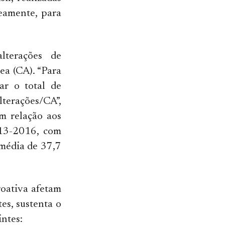
eamente, para
terações de
ea (CA). “Para
ar o total de
lterações/CA”,
m relação aos
013-2016, com
 média de 37,7
roativa afetam
es, sustenta o
intes: