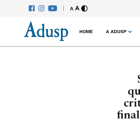
A
A
HOME
A ADUSP
qu
cri
fina