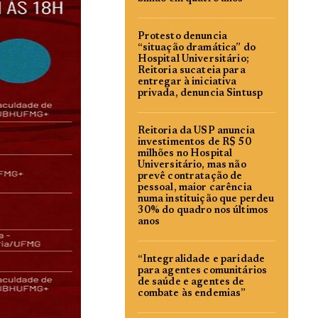
Protesto denuncia
“situação dramática” do
Hospital Universitário;
Reitoria sucateia para
entregar à iniciativa
privada, denuncia Sintusp
Reitoria da USP anuncia
investimentos de R$ 50
milhões no Hospital
Universitário, mas não
prevê contratação de
pessoal, maior carência
numa instituição que perdeu
30% do quadro nos últimos
anos
“Integralidade e paridade
para agentes comunitários
de saúde e agentes de
combate às endemias”