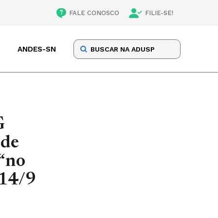
FALE CONOSCO
FILIE-SE!
ANDES-SN
G
 de
 “no
 14/9