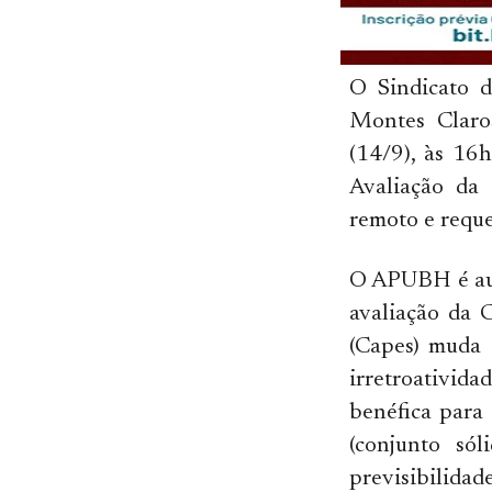
O Sindicato d
Montes Claro
(14/9), às 16
Avaliação da
remoto e reque
O APUBH é au
avaliação da 
(Capes) muda a
irretroativida
benéfica para 
(conjunto só
previsibilida