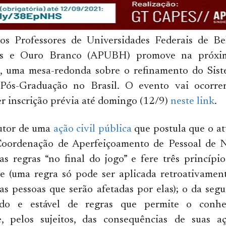
os Professores de Universidades Federais de Be
s e Ouro Branco (APUBH) promove na próxima
h, uma mesa-redonda sobre o refinamento do Sis
 Pós-Graduação no Brasil. O evento vai ocorre
r inscrição prévia até domingo (12/9)
neste link
.
tor de uma
ação civil pública
que postula que o at
Coordenação de Aperfeiçoamento de Pessoal de N
s regras “no final do jogo” e fere três princípio
de (uma regra só pode ser aplicada retroativamen
as pessoas que serão afetadas por elas); o da segu
lido e estável de regras que permite o conh
de, pelos sujeitos, das consequências de suas a