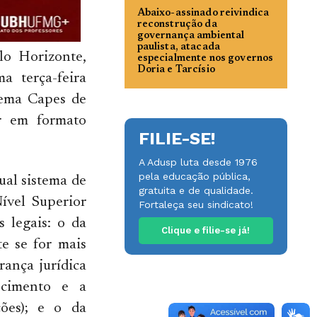
Abaixo-assinado reivindica
reconstrução da
governança ambiental
paulista, atacada
lo Horizonte,
especialmente nos governos
Doria e Tarcísio
 terça-feira
tema Capes de
r em formato
FILIE-SE!
A Adusp luta desde 1976
pela educação pública,
ual sistema de
gratuita e de qualidade.
ível Superior
Fortaleça seu sindicato!
s legais: o da
Clique e filie-se já!
te se for mais
rança jurídica
ecimento e a
ções); e o da