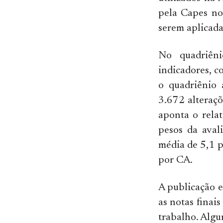
pela Capes no
serem aplicada
No quadriên
indicadores, c
o quadriênio 
3.672 alteraç
aponta o rela
pesos da aval
média de 5,1 p
por CA.
A publicação e
as notas finai
trabalho. Algu