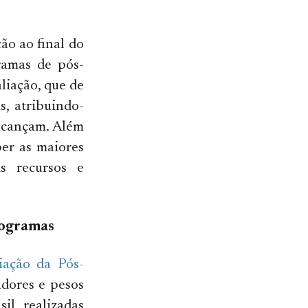
ão ao final do
ramas de pós-
liação, que de
, atribuindo-
alcançam. Além
er as maiores
s recursos e
programas
iação da Pós-
adores e pesos
il, realizadas