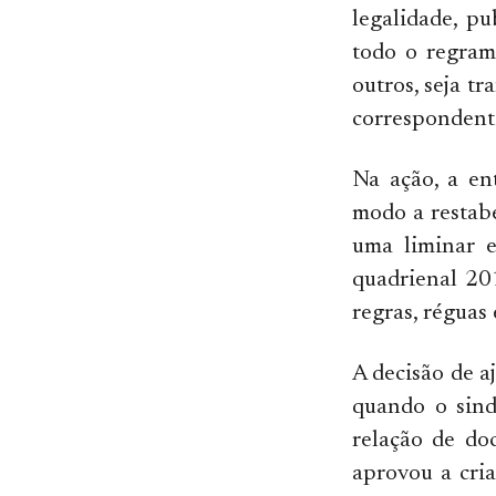
legalidade, p
todo o regrame
outros, seja t
correspondente
Na ação, a en
modo a restabe
uma liminar e
quadrienal 20
regras, réguas 
A decisão de a
quando o sind
relação de do
aprovou a cri