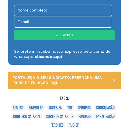
Se preferir, receba nosso Expresso pelo canal de
whatsapp
clicando aqui
FORTALEÇA O SEU SINDICATO. PREENCHA UMA
FICHA DE FILIAÇÃO, AQUI!
TAGS:
SEMESP
SINPRO SP
ANDES-SN
TRT
APROPUC
CONCILIAÇÃO
CONFISCO SALARIAL
CORTE DE SALÁRIOS
FUNDASP
PARALISAÇÃO
PERDIZES
PUC-SP