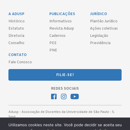
A ADUSP
PUBLICAÇÕES
JURÍDICO
Histórico
Informativos
Plantão Jurídico
Estatuto
Revista Adusp
Ações coletivas
Diretoria
Cadernos
Legislação
Conselho
PEE
Previdência
PNE
CONTATO
Fale Conosco
FILIE-SE!
REDES SOCIAIS
Adusp - Associação de Docentes da Universidade de São Paulo - S.
Sind.
Av. Prof. Almeida Prado, 1366 - São Paulo, SP - CEP 05508-070
Utilizamos cookies neste site. Você pode decidir se aceita seu