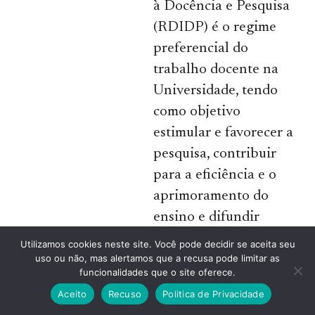
à Docência e Pesquisa
(RDIDP) é o regime
preferencial do
trabalho docente na
Universidade, tendo
como objetivo
estimular e favorecer a
pesquisa, contribuir
para a eficiência e o
aprimoramento do
ensino e difundir
conhecimento.
Utilizamos cookies neste site. Você pode decidir se aceita seu
(Regimento Geral da
uso ou não, mas alertamos que a recusa pode limitar as
funcionalidades que o site oferece.
USP – Resolução nº
Aceito
Recuso
Politica de Privacidade
3.745/90).