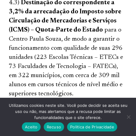
4.3)
Destinação do correspondente a
3,2% da arrecadação do Imposto sobre
Circulação de Mercadorias e Serviços
(ICMS) – Quota-Parte do Estado
para o
Centro Paula Souza, de modo a garantir o
funcionamento com qualidade de suas 296
unidades (223 Escolas Técnicas – ETECs e
73 Faculdades de Tecnologia – FATECs),
em 322 municípios, com cerca de 309 mil
alunos em cursos técnicos de nível médio e
superiores tecnológicos.
Utilizamos cookies neste site. Você pode decidir se aceita seu
uso ou não, mas alertamos que a recusa pode limitar as
funcionalidades que o site oferece.
Aceito
Recuso
Politica de Privacidade