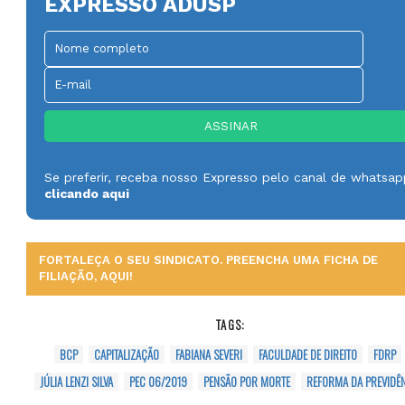
EXPRESSO ADUSP
Se preferir, receba nosso Expresso pelo canal de whatsa
clicando aqui
FORTALEÇA O SEU SINDICATO. PREENCHA UMA FICHA DE
FILIAÇÃO, AQUI!
TAGS:
BCP
CAPITALIZAÇÃO
FABIANA SEVERI
FACULDADE DE DIREITO
FDRP
JÚLIA LENZI SILVA
PEC 06/2019
PENSÃO POR MORTE
REFORMA DA PREVIDÊ