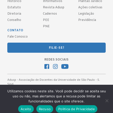
Histórico
Informativos
Plantão Jurídico
Estatuto
Revista Adusp
Ações coletivas
Diretoria
Cadernos
Legislação
Conselho
PEE
Previdência
PNE
CONTATO
Fale Conosco
FILIE-SE!
REDES SOCIAIS
Adusp - Associação de Docentes da Universidade de São Paulo - S.
Sind.
Av. Prof. Almeida Prado, 1366 - São Paulo, SP - CEP 05508-070
Utilizamos cookies neste site. Você pode decidir se aceita seu
uso ou não, mas alertamos que a recusa pode limitar as
Telefones: (11) 3091-4465 / 66 ● (11) 3813-5573 ● (11) 3815-9245 ●
funcionalidades que o site oferece.
(11) 3814-1715 ● (11) 3032-5950
Desenvolvido pela
OKN Group.
Aceito
Recuso
Politica de Privacidade