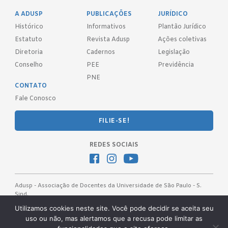
A ADUSP
PUBLICAÇÕES
JURÍDICO
Histórico
Informativos
Plantão Jurídico
Estatuto
Revista Adusp
Ações coletivas
Diretoria
Cadernos
Legislação
Conselho
PEE
Previdência
PNE
CONTATO
Fale Conosco
FILIE-SE!
REDES SOCIAIS
Adusp - Associação de Docentes da Universidade de São Paulo - S.
Sind.
Av. Prof. Almeida Prado, 1366 - São Paulo, SP - CEP 05508-070
Utilizamos cookies neste site. Você pode decidir se aceita seu
uso ou não, mas alertamos que a recusa pode limitar as
Telefones: (11) 3091-4465 / 66 ● (11) 3813-5573 ● (11) 3815-9245 ●