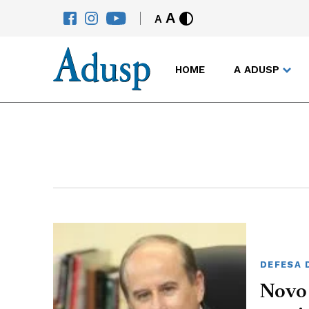
A
A
HOME
A ADUSP
DEFESA 
Novo 