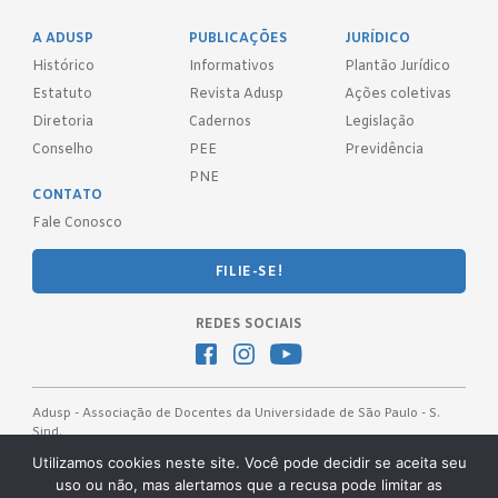
A ADUSP
PUBLICAÇÕES
JURÍDICO
Histórico
Informativos
Plantão Jurídico
Estatuto
Revista Adusp
Ações coletivas
Diretoria
Cadernos
Legislação
Conselho
PEE
Previdência
PNE
CONTATO
Fale Conosco
FILIE-SE!
REDES SOCIAIS
Adusp - Associação de Docentes da Universidade de São Paulo - S.
Sind.
Av. Prof. Almeida Prado, 1366 - São Paulo, SP - CEP 05508-070
Utilizamos cookies neste site. Você pode decidir se aceita seu
uso ou não, mas alertamos que a recusa pode limitar as
Telefones: (11) 3091-4465 / 66 ● (11) 3813-5573 ● (11) 3815-9245 ●