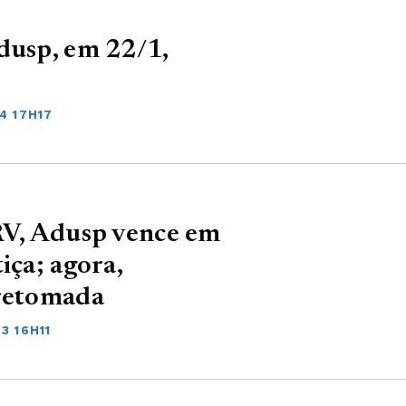
dusp, em 22/1,
4 17H17
URV, Adusp vence em
iça; agora,
 retomada
3 16H11