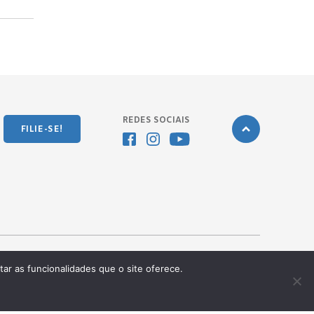
REDES SOCIAIS
FILIE-SE!
tar as funcionalidades que o site oferece.
Desenvolvido pela
OKN Group.