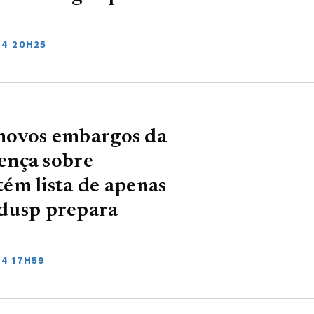
24 20H25
a novos embargos da
ença sobre
ém lista de apenas
Adusp prepara
24 17H59