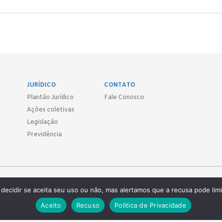
JURÍDICO
CONTATO
Plantão Jurídico
Fale Conosco
Ações coletivas
Legislação
Previdência
Sind.
decidir se aceita seu uso ou não, mas alertamos que a recusa pode limi
 ● (11) 3814-1715 ● (11) 3032-5950
Aceito
Recuso
Politica de Privacidade