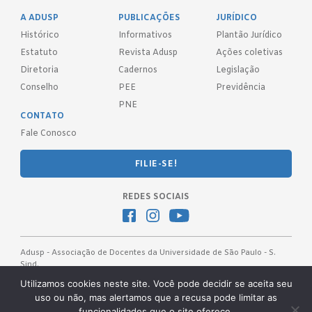
A ADUSP
PUBLICAÇÕES
JURÍDICO
Histórico
Informativos
Plantão Jurídico
Estatuto
Revista Adusp
Ações coletivas
Diretoria
Cadernos
Legislação
Conselho
PEE
Previdência
PNE
CONTATO
Fale Conosco
FILIE-SE!
REDES SOCIAIS
Adusp - Associação de Docentes da Universidade de São Paulo - S.
Sind.
Av. Prof. Almeida Prado, 1366 - São Paulo, SP - CEP 05508-070
Utilizamos cookies neste site. Você pode decidir se aceita seu
uso ou não, mas alertamos que a recusa pode limitar as
Telefones: (11) 3091-4465 / 66 ● (11) 3813-5573 ● (11) 3815-9245 ●
funcionalidades que o site oferece.
(11) 3814-1715 ● (11) 3032-5950