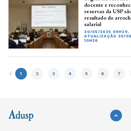
docente e reconhec
reservas da USP sã
resultado do arroc
salarial
30/05/2025 09H29,
ATUALIZAÇÃO 30/0
10H26
1
2
3
4
5
6
7