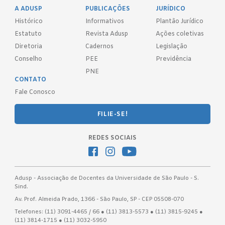
A ADUSP
PUBLICAÇÕES
JURÍDICO
Histórico
Informativos
Plantão Jurídico
Estatuto
Revista Adusp
Ações coletivas
Diretoria
Cadernos
Legislação
Conselho
PEE
Previdência
PNE
CONTATO
Fale Conosco
FILIE-SE!
REDES SOCIAIS
Adusp - Associação de Docentes da Universidade de São Paulo - S.
Sind.
Av. Prof. Almeida Prado, 1366 - São Paulo, SP - CEP 05508-070
Telefones: (11) 3091-4465 / 66 ● (11) 3813-5573 ● (11) 3815-9245 ●
(11) 3814-1715 ● (11) 3032-5950