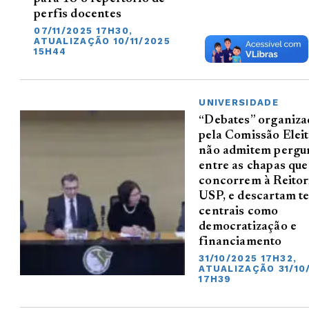
perfis docentes
07/11/2025 17H30,
ATUALIZAÇÃO 10/11/2025
15H44
UNIVERSIDADE
“Debates” organiza
pela Comissão Eleit
não admitem pergu
entre as chapas que
concorrem à Reitor
USP, e descartam t
centrais como
democratização e
financiamento
31/10/2025 17H32,
ATUALIZAÇÃO 31/10
17H39