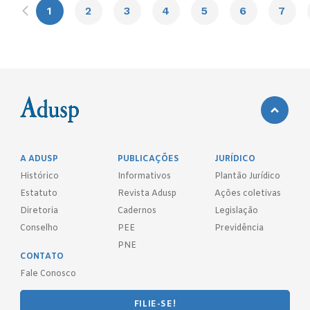
1
2
3
4
5
6
7
A ADUSP
PUBLICAÇÕES
JURÍDICO
Histórico
Informativos
Plantão Jurídico
Estatuto
Revista Adusp
Ações coletivas
Diretoria
Cadernos
Legislação
Conselho
PEE
Previdência
PNE
CONTATO
Fale Conosco
FILIE-SE!