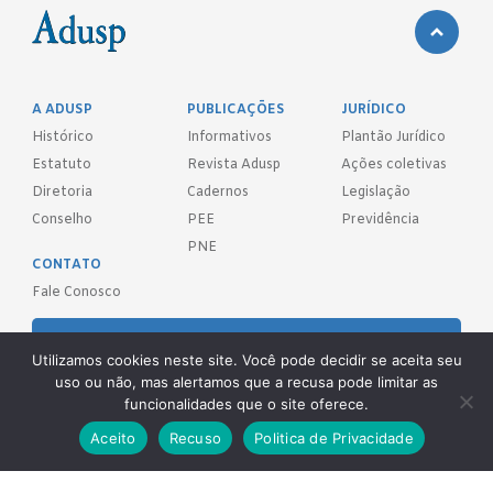
A ADUSP
PUBLICAÇÕES
JURÍDICO
Histórico
Informativos
Plantão Jurídico
Estatuto
Revista Adusp
Ações coletivas
Diretoria
Cadernos
Legislação
Conselho
PEE
Previdência
PNE
CONTATO
Fale Conosco
FILIE-SE!
Utilizamos cookies neste site. Você pode decidir se aceita seu
uso ou não, mas alertamos que a recusa pode limitar as
REDES SOCIAIS
funcionalidades que o site oferece.
Aceito
Recuso
Politica de Privacidade
Adusp - Associação de Docentes da Universidade de São Paulo - S.