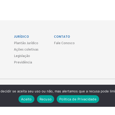
JURÍDICO
CONTATO
Plantão Jurídico
Fale Conosco
Ações coletivas
Legislação
Previdência
Sind.
decidir se aceita seu uso ou não, mas alertamos que a recusa pode limi
 ● (11) 3814-1715 ● (11) 3032-5950
Aceito
Recuso
Politica de Privacidade