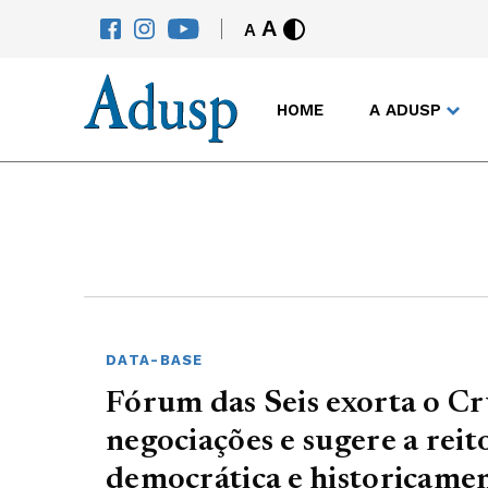
A
A
HOME
A ADUSP
DATA-BASE
Fórum das Seis exorta o Cr
negociações e sugere a reit
democrática e historicame