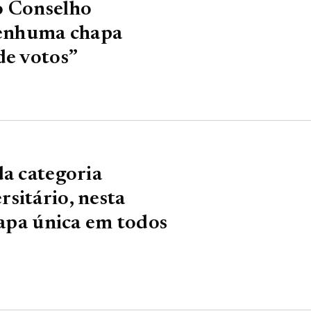
o Conselho
 nenhuma chapa
de votos”
da categoria
sitário, nesta
hapa única em todos