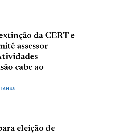
extinção da CERT e
mitê assessor
tividades
isão cabe ao
 16H43
para eleição de