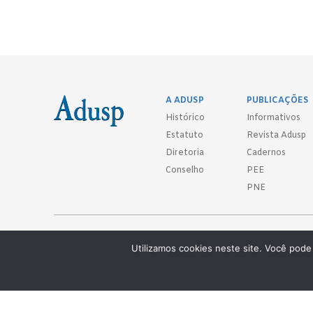
A ADUSP
PUBLICAÇÕES
Histórico
Informativos
Estatuto
Revista Adusp
Diretoria
Cadernos
Conselho
PEE
PNE
Adusp - Associação de Docentes da Universidade de São Paulo - S. 
Utilizamos cookies neste site. Você pode 
Av. Prof. Almeida Prado, 1366 - São Paulo, SP - CEP 05508-070
Telefones: (11) 3091-4465 / 66 ● (11) 3813-5573 ● (11) 3815-9245