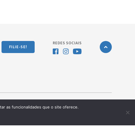
REDES SOCIAIS
FILIE-SE!
tar as funcionalidades que o site oferece.
Desenvolvido pela
OKN Group.