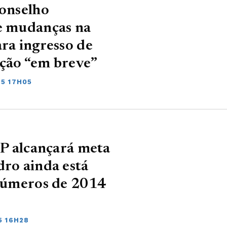
Conselho
de mudanças na
ara ingresso de
ação “em breve”
25 17H05
SP alcançará meta
dro ainda está
 números de 2014
5 16H28