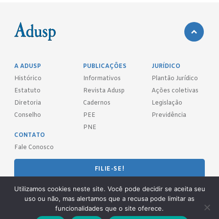
A ADUSP
PUBLICAÇÕES
JURÍDICO
Histórico
Informativos
Plantão Jurídico
Estatuto
Revista Adusp
Ações coletivas
Diretoria
Cadernos
Legislação
Conselho
PEE
Previdência
PNE
CONTATO
Fale Conosco
FILIE-SE!
Utilizamos cookies neste site. Você pode decidir se aceita seu
REDES SOCIAIS
uso ou não, mas alertamos que a recusa pode limitar as
funcionalidades que o site oferece.