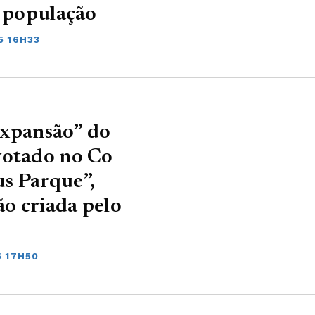
a população
5 16H33
“expansão” do
votado no Co
s Parque”,
o criada pelo
5 17H50