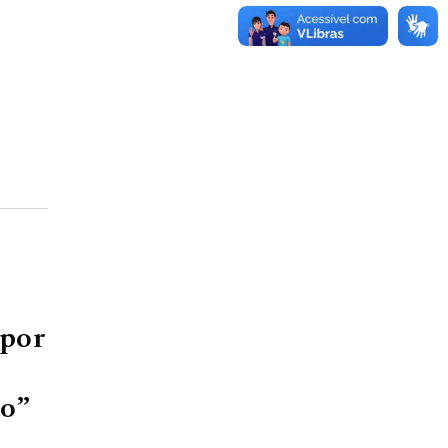
 por
ão”