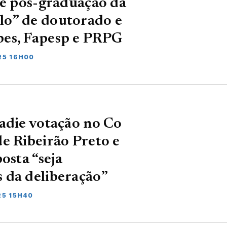
de pós-graduação da
lo” de doutorado e
pes, Fapesp e PRPG
25 16H00
adie votação no Co
e Ribeirão Preto e
osta “seja
 da deliberação”
25 15H40