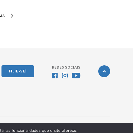
MA
REDES SOCIAIS
FILIE-SE!
tar as funcionalidades que o site oferece.
Desenvolvido pela
OKN Group.