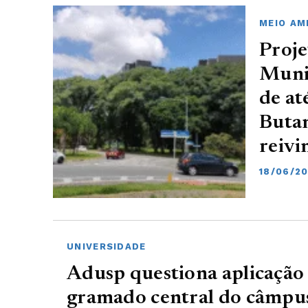
MEIO AM
Proj
Munic
de at
Butan
reivi
18/06/2
UNIVERSIDADE
Adusp questiona aplicação 
gramado central do câmpus