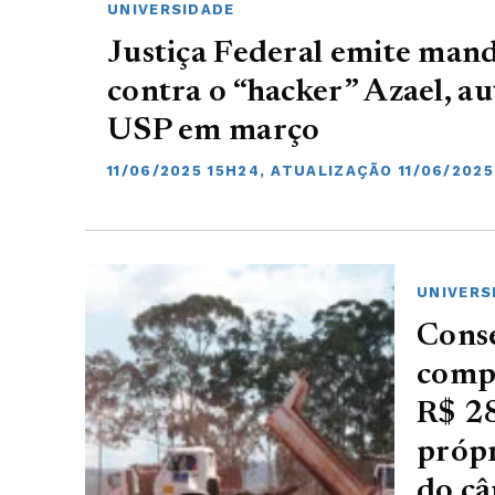
UNIVERSIDADE
Justiça Federal emite man
contra o “hacker” Azael, au
USP em março
11/06/2025 15H24, ATUALIZAÇÃO 11/06/2025
UNIVERS
Conse
compr
R$ 28
própr
do câ