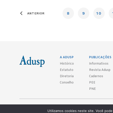
8
9
10
ANTERIOR
A ADUSP
PUBLICAÇÕES
Histórico
Informativos
Estatuto
Revista Adusp
Diretoria
Cadernos
Conselho
PEE
PNE
Adusp - Associação de Docentes da Universidade de São Paulo - S. 
Utilizamos cookies neste site. Você pode 
Av. Prof. Almeida Prado, 1366 - São Paulo, SP - CEP 05508-070