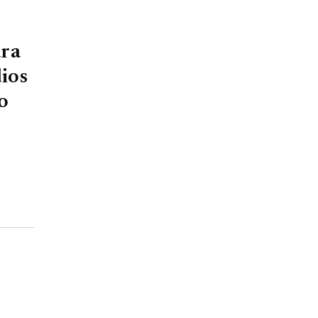
ara
ios
o