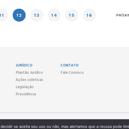
11
12
13
14
15
16
PRÓXI
JURÍDICO
CONTATO
Plantão Jurídico
Fale Conosco
Ações coletivas
Legislação
Previdência
Sind.
decidir se aceita seu uso ou não, mas alertamos que a recusa pode limi