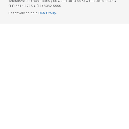
Telefones: (11) 3091-4465 / 66 ● (11) 3813-5573 ● (11) 3815-9245 ●
(11) 3814-1715 ● (11) 3032-5950
Desenvolvido pela
OKN Group.