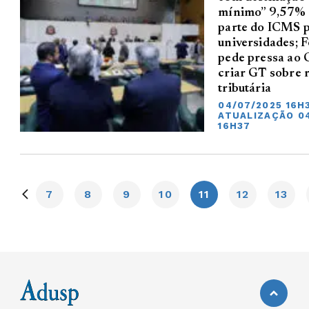
mínimo” 9,57% 
parte do ICMS p
universidades; 
pede pressa ao 
criar GT sobre 
tributária
04/07/2025 16H3
ATUALIZAÇÃO 0
16H37
7
8
9
10
11
12
13